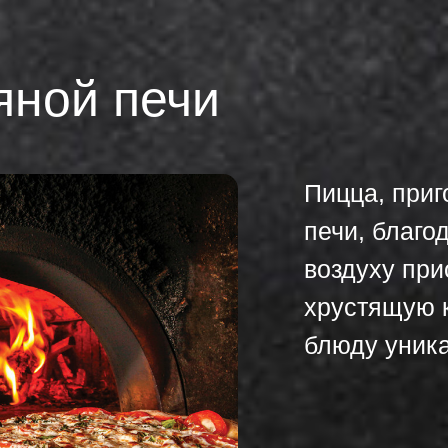
яной печи
Пицца, приг
печи, благо
воздуху при
хрустящую к
блюду уника