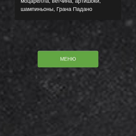
моцарелла, ветчина, артишоки,
шампиньоны, Грана Падано
МЕНЮ