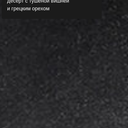
десерт с тушеной вишней
и грецким орехом